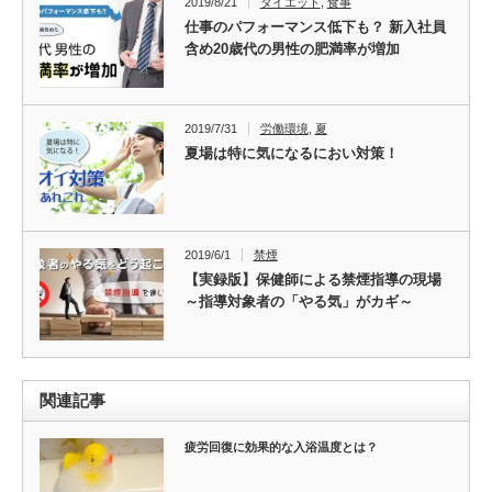
2019/8/21
ダイエット
,
食事
仕事のパフォーマンス低下も？ 新入社員
含め20歳代の男性の肥満率が増加
2019/7/31
労働環境
,
夏
夏場は特に気になるにおい対策！
2019/6/1
禁煙
【実録版】保健師による禁煙指導の現場
～指導対象者の「やる気」がカギ～
関連記事
疲労回復に効果的な入浴温度とは？