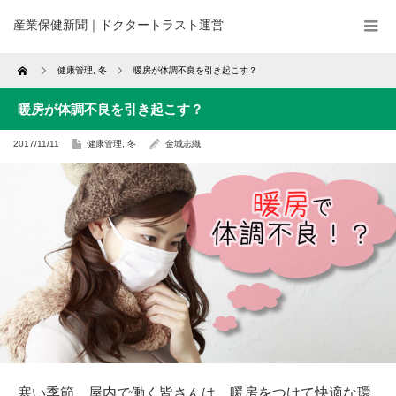
産業保健新聞｜ドクタートラスト運営
Home
健康管理
,
冬
暖房が体調不良を引き起こす？
暖房が体調不良を引き起こす？
2017/11/11
健康管理
,
冬
金城志織
寒い季節、屋内で働く皆さんは、暖房をつけて快適な環