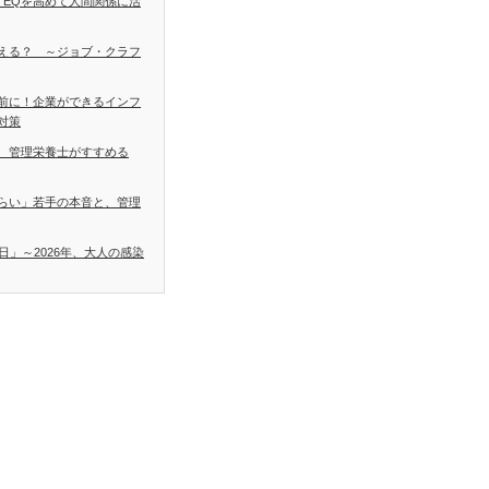
 EQを高めて人間関係に活
える？ ～ジョブ・クラフ
前に！企業ができるインフ
対策
 管理栄養士がすすめる
らい」若手の本音と、管理
日」～2026年、大人の感染