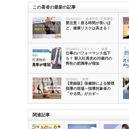
この著者の最新の記事
2019/11/15
健康管理
,
労働環境
要注意！座る時間が長いほ
ど、健康リスクは高まる！
2019/8/21
ダイエット
,
食事
仕事のパフォーマンス低下
も？ 新入社員含め20歳代の
男性の肥満率が増加
2019/6/1
禁煙
【実録版】保健師による禁煙
指導の現場～指導対象者の
「やる気」がカギ～
関連記事