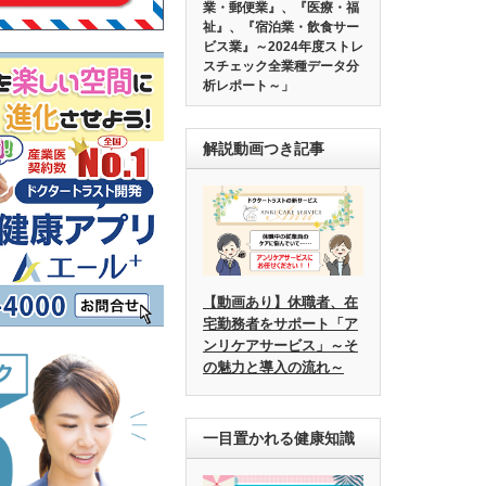
業・郵便業』、『医療・福
祉』、『宿泊業・飲食サー
ビス業』～2024年度ストレ
スチェック全業種データ分
析レポート～」
解説動画つき記事
【動画あり】休職者、在
宅勤務者をサポート「ア
ンリケアサービス」～そ
の魅力と導入の流れ～
一目置かれる健康知識