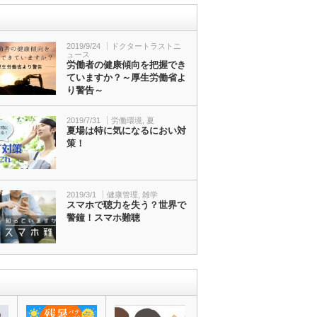
2019/9/24
ドクタートラストニ
ュース
労働者の健康傾向を把握でき
ていますか？～厚生労働省よ
り警告～
2019/7/31
労働環境
,
夏
夏場は特に気になるにおい対
策！
2019/3/1
健康管理
,
雑学
スマホで聴力を失う？世界で
警鐘！スマホ難聴