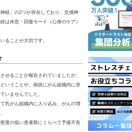
神経」の2つが存在しており、交感神
神経は休息・回復モード（心身のケア）
ていることが大切です。
す
速させることが報告されていましたが、
かということや、病状にがん組織内に存
っていませんでした。
って乳がん組織内に入り込み、がんの増
た。
経密度の低い患者群にくらべて予後不良