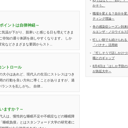
IQではなく…「EQ」？
かそう。
職場を変える？自分を変
ティング理論～
ポイントは自律神経～
冬の感染症シーズン到来
ルエンザ・ノロウイルス
に気温が下がり、肌寒いと感じる日も増えてきま
ご存知の通り体調を崩しやすくなります。 しか
忙しい朝でも続けられる
化などさまざまな要因からスト...
「バナナ」活用術
「忙しそうで話しかけづ
職とのギャップ
8月4日は「はしか予防の
コントロール
が急拡大中～
スの大小はあれど、現代人の生活にストレスはつき
人間の行動を良い方向に導くことがありますが、過
ンスを乱しがち。 自律...
いますか？～
現代人は、慢性的な睡眠不足や不眠症などの睡眠障
 「睡眠負債」とはスタンフォード大学の研究者に