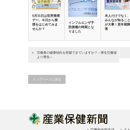
5月31日は世界禁煙
本人だけでなく
デー、今日から禁
みんなが知るこ
インフルエンザ予
煙をはじめてみま
が大事！更年期
防接種の時期とな
せんか？
害
りました
労働者の健康傾向を把握できていますか？～厚生労働省
より警告～
トップページに戻る
労働安全衛生法
ス