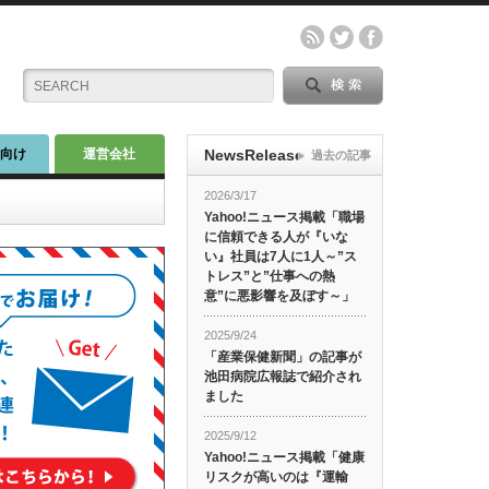
師向け
運営会社
NewsRelease
過去の記事
2026/3/17
Yahoo!ニュース掲載「職場
に信頼できる人が『いな
い』社員は7人に1人～”ス
トレス”と”仕事への熱
意”に悪影響を及ぼす～」
2025/9/24
「産業保健新聞」の記事が
池田病院広報誌で紹介され
ました
2025/9/12
Yahoo!ニュース掲載「健康
リスクが高いのは『運輸