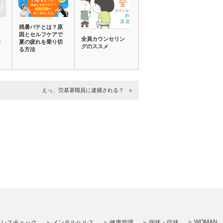
残暑バテとは？原
、
因とセルフケアで
と
全員カウンセリン
夏の疲れを乗り切
障
グのススメ
る方法
えっ、労基署職員に逮捕される？
WOMAN
トレスチェック
メンタルヘルス
健康管理
病状・症状