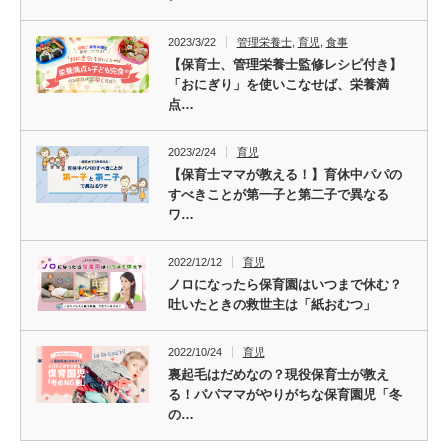
2023/3/22
管理栄養士
,
育児
,
食事
【保育士、管理栄養士監修レシピ付き】
「おにぎり」を使いこなせば、栄養満
点…
2023/2/24
育児
【保育士ママが教える！】育休中パパの
すべきことが第一子と第二子で異なる
ワ…
2022/12/12
育児
ノロになったら保育園はいつまで休む？
吐いたときの救世主は「紙おむつ」
2022/10/24
育児
裏起毛はだめなの？現役保育士が教え
る！パパママがやりがちな保育園児「冬
の…