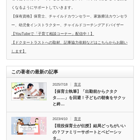
くなるようにサポートしていきます。
【保有資格】保育士、チャイルドカウンセラー、家族療法カウンセラ
ー、幼児食インストラクター、チャイルドコーチングアドバイザー
【YouTubeで「子育て相談コーナー」配信中！】
【ドクタートラストへの取材、記事協力依頼などはこちらからお願い
します】
この著者の最新の記事
2025/7/18
育児
【保育士執筆】「出勤前からクタク
タ……」を回避！子どもの朝食をサクッ
と終…
2023/4/10
育児
【現役保育士が伝授】結局どっちがいい
の？ファミリーサポートとベビーシッ
タ…