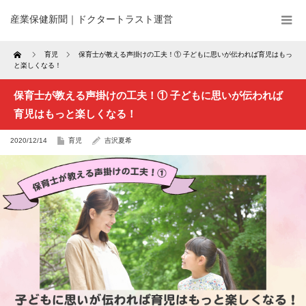
産業保健新聞｜ドクタートラスト運営
Home
育児
保育士が教える声掛けの工夫！① 子どもに思いが伝われば育児はもっ
と楽しくなる！
保育士が教える声掛けの工夫！① 子どもに思いが伝われば
育児はもっと楽しくなる！
2020/12/14
育児
吉沢夏希