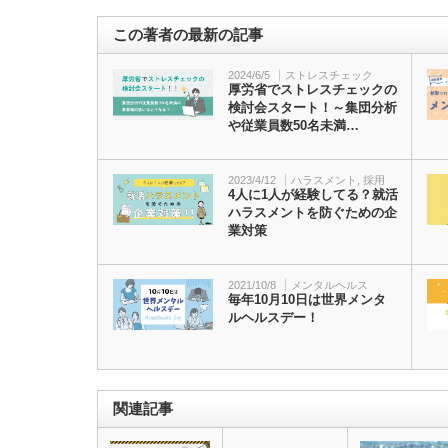
この著者の最新の記事
2024/6/5
ストレスチェック
厚労省でストレスチェックの
検討会スタート！～集団分析
や従業員数50名未満…
2023/4/12
ハラスメント
,
採用
4人に1人が経験してる？就活
ハラスメントを防ぐための企
業対策
2021/10/8
メンタルヘルス
毎年10月10日は世界メンタ
ルヘルスデー！
関連記事