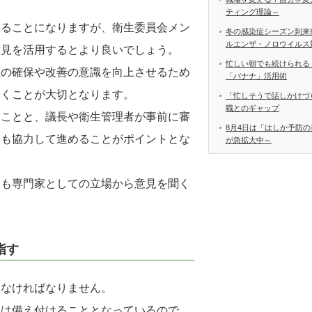
ティング理論～
めることになりますが、衛生委員会メン
冬の感染症シーズン到来
ルエンザ・ノロウイルス
意見を活用するとより良いでしょう。
忙しい朝でも続けられる
生の確保や改善の意識を向上させるため
「バナナ」活用術
いくことが大切となります。
「忙しそうで話しかけづ
職とのギャップ
ることと、議長や衛生管理者が事前に審
8月4日は「はしか予防の
とも協力して進めることがポイントとな
が急拡大中～
らも専門家としての立場から意見を聞く
指す
しなければなりません。
たは備え付けることとなっているので、