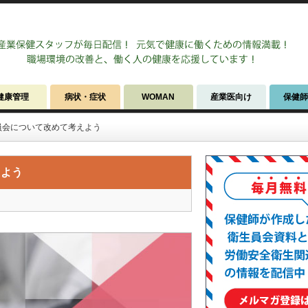
健康管理
病状・症状
WOMAN
産業医向け
保健
員会について改めて考えよう
えよう