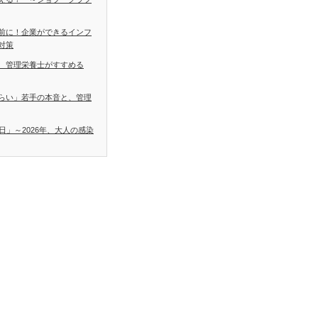
前に！企業ができるインフ
対策
 管理栄養士がすすめる
らい」若手の本音と、管理
日」～2026年、大人の感染