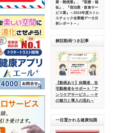
業・郵便業』、『医療・福
祉』、『宿泊業・飲食サー
ビス業』～2024年度ストレ
スチェック全業種データ分
析レポート～」
解説動画つき記事
【動画あり】休職者、在
宅勤務者をサポート「ア
ンリケアサービス」～そ
の魅力と導入の流れ～
一目置かれる健康知識