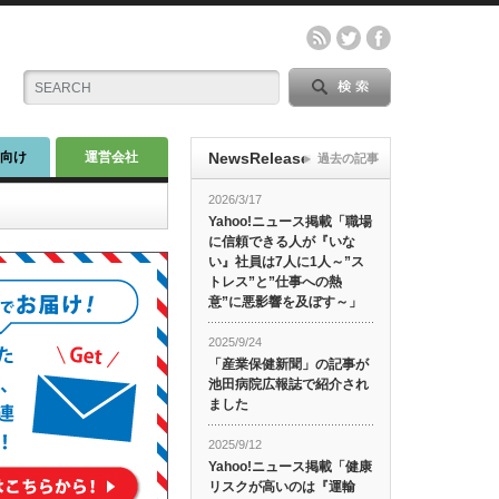
師向け
運営会社
NewsRelease
過去の記事
2026/3/17
Yahoo!ニュース掲載「職場
に信頼できる人が『いな
い』社員は7人に1人～”ス
トレス”と”仕事への熱
意”に悪影響を及ぼす～」
2025/9/24
「産業保健新聞」の記事が
池田病院広報誌で紹介され
ました
2025/9/12
Yahoo!ニュース掲載「健康
リスクが高いのは『運輸