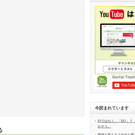
今読まれています
IQではなく…「EQ」？
かそう。
る
職場を変える？自分を変