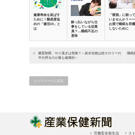
健康寿命を延ばす
「寝酒」に頼っ
ために！難易度低
いませんか？ー
酔っ払いながら仕
めの「健活10」と
お酒で睡眠を邪
事をしている従業
は
しないために
員？…睡眠不足の
意味
糖質制限、やり過ぎは危険？～炭水化物は総カロリーの
睡眠
半分摂るのが最も健康的～
トップページに戻る
労働安全衛生法
ス