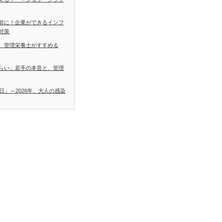
前に！企業ができるインフ
対策
 管理栄養士がすすめる
らい」若手の本音と、管理
日」～2026年、大人の感染