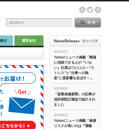
師向け
運営会社
NewsRelease
過去の記事
2026/3/17
Yahoo!ニュース掲載「職場
に信頼できる人が『いな
い』社員は7人に1人～”ス
トレス”と”仕事への熱
意”に悪影響を及ぼす～」
2025/9/24
「産業保健新聞」の記事が
池田病院広報誌で紹介され
ました
2025/9/12
Yahoo!ニュース掲載「健康
リスクが高いのは『運輸