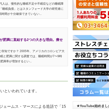
現代人は、慢性的な睡眠不足や不眠症などの睡眠障
 「睡眠負債」とはスタンフォード大学の研究者に
時間が十分確保できていない...
が肥満に直結する2つの大きな理由。痩せ
存知ですか？ 2005年、アメリカのコロンビア大
た睡眠と肥満に関する調査では、睡眠時間が7〜9時
満率が増加するとい...
良いといわれています。
？
★YouTube始めま
学者ジェームス・マースによる造語で「15