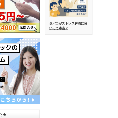
タバコがストレス解消に良
いって本当？
した★