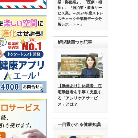
業・郵便業』、『医療・福
祉』、『宿泊業・飲食サー
ビス業』～2024年度ストレ
スチェック全業種データ分
析レポート～」
解説動画つき記事
【動画あり】休職者、在
宅勤務者を手厚く支援す
る「アンリケアサービ
ス」とは？
一目置かれる健康知識