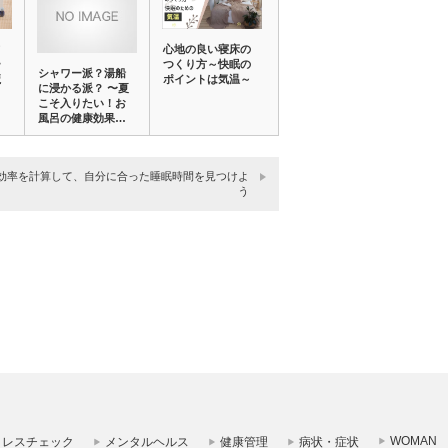
て
心地の良い寝床の
ー
つくり方～快眠の
シャワー派？湯船
魔
ポイントは気温～
に浸かる派？ 〜夏
こそ入りたい！お
風呂の健康効果…
効率を計算して、自分に合った睡眠時間を見つけよ
う
WOMAN
トレスチェック
メンタルヘルス
健康管理
病状・症状