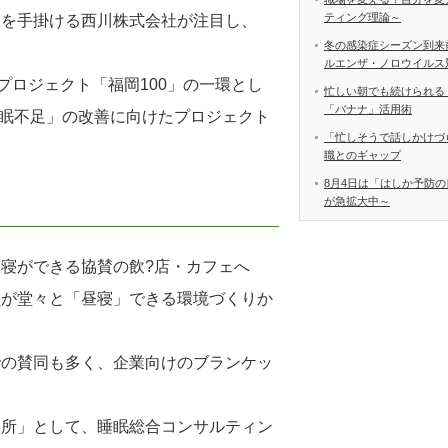
ティング理論～
売を手掛ける西川株式会社が注目し、
冬の感染症シーズン到来
ルエンザ・ノロウイルス
プロジェクト「福岡100」の一環とし
忙しい朝でも続けられる
「バナナ」活用術
睡眠不足」の改善に向けたプロジェクト
「忙しそうで話しかけづ
職とのギャップ
8月4日は「はしか予防の
が急拡大中～
寝ができる協賛の飲?店・カフェへ
員が堂々と「昼寝」できる環境づくりか
。
での賛同も多く、企業向けのブランケッ
談所」として、睡眠総合コンサルティン