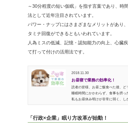
～30分程度の短い仮眠」を指す言葉であり、時
法として近年注目されています。
パワー・ナップにはさまざまなメリットがあり、
タミナ回復ができるともいわれています。
人為ミスの低減、記憶・認知能力の向上、心臓
て打って付けの活用法です。
2018.11.30
お昼寝で業務の効率化！
読者の皆様、お昼ご飯食べた後、ど
睡眠時間にかかわらず、食事を摂っ
私もお昼休み明けが非常に弱く、しか
「行政×企業」眠り方改革が始動！