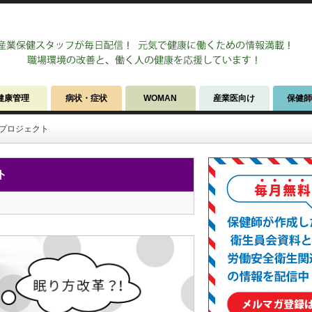
健康管理
病状・症状
WOMAN
産業医向け
保健
プロジェクト
ト