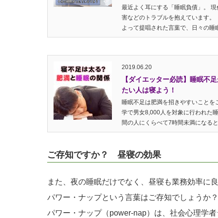
最近よく耳にする「睡眠負債」。 
害などのトラブルを抱えています。
よって提唱された言葉で、日々の睡眠
2019.06.20
【ダイエッター必読】睡眠不足
たい人は寝よう！
睡眠不足は肥満を招きやすいことをご
学で男女8,000人を対象に行われ
間の人にくらべて7時間未満になると肥
ご存知ですか？ 昼寝の効果
また、夜の睡眠だけでなく、昼寝も業務効率に
パワー・ナップという言葉はご存知でしょうか
パワー・ナップ（power-nap）は、社会心理