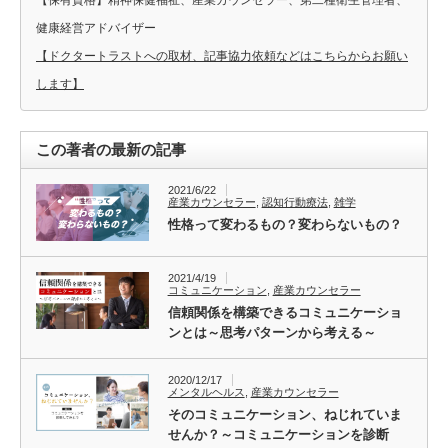
健康経営アドバイザー
【ドクタートラストへの取材、記事協力依頼などはこちらからお願い
します】
この著者の最新の記事
2021/6/22
産業カウンセラー
,
認知行動療法
,
雑学
性格って変わるもの？変わらないもの？
2021/4/19
コミュニケーション
,
産業カウンセラー
信頼関係を構築できるコミュニケーショ
ンとは～思考パターンから考える～
2020/12/17
メンタルヘルス
,
産業カウンセラー
そのコミュニケーション、ねじれていま
せんか？～コミュニケーションを診断