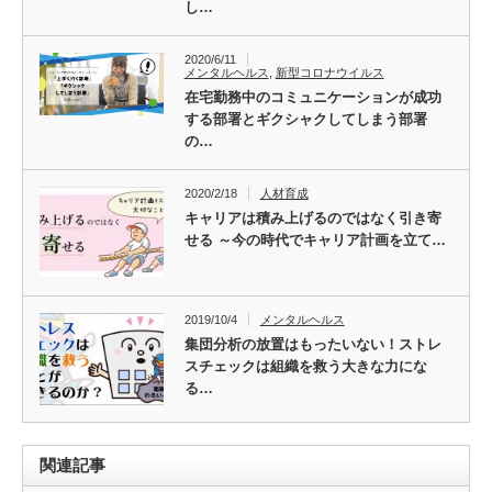
し…
2020/6/11
メンタルヘルス
,
新型コロナウイルス
在宅勤務中のコミュニケーションが成功
する部署とギクシャクしてしまう部署
の…
2020/2/18
人材育成
キャリアは積み上げるのではなく引き寄
せる ～今の時代でキャリア計画を立て…
2019/10/4
メンタルヘルス
集団分析の放置はもったいない！ストレ
スチェックは組織を救う大きな力にな
る…
関連記事