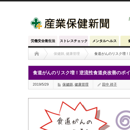
労働安全衛生法
ストレスチェック
メンタルヘルス
保健師
,
健康管理
食道がんのリスク増！
食道がんのリスク増！逆流性食道炎改善のポ
2019/5/29
保健師
,
健康管理
田中 祥子