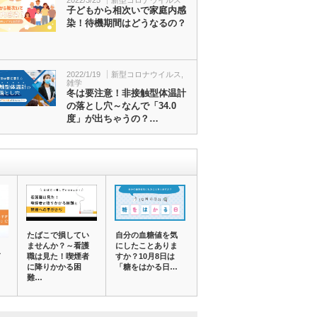
2022/3/25
新型コロナウイルス
子どもから相次いで家庭内感
染！待機期間はどうなるの？
2022/1/19
新型コロナウイルス
,
雑学
冬は要注意！非接触型体温計
の落とし穴～なんで「34.0
度」が出ちゃうの？…
たばこで損してい
自分の血糖値を気
ませんか？～看護
にしたことありま
み
職は見た！喫煙者
すか？10月8日は
リ
に降りかかる困
「糖をはかる日…
難…