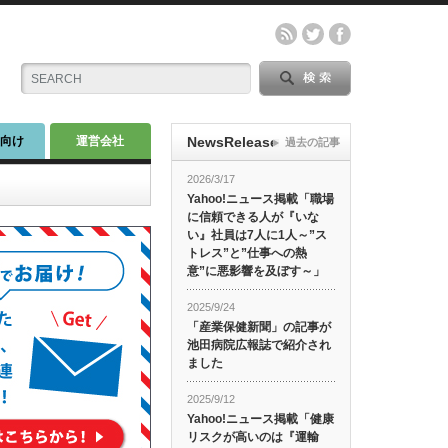
師向け
運営会社
NewsRelease
過去の記事
2026/3/17
Yahoo!ニュース掲載「職場
に信頼できる人が『いな
い』社員は7人に1人～”ス
トレス”と”仕事への熱
意”に悪影響を及ぼす～」
2025/9/24
「産業保健新聞」の記事が
池田病院広報誌で紹介され
ました
2025/9/12
Yahoo!ニュース掲載「健康
リスクが高いのは『運輸