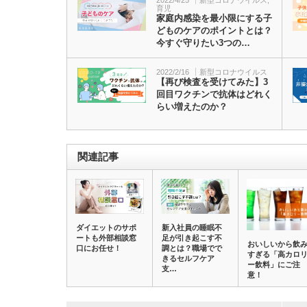
2022/4/25
新型コロナウイルス
,
育児
家庭内感染を最小限にする子
どものケアのポイントとは？
今すぐ守りたい3つの…
2022/2/16
新型コロナウイルス
【再び検査を受けてみた】3
回目ワクチンで抗体はどれく
らい増えたのか？
関連記事
ダイエットのサポ
新入社員の睡眠不
ートも外部相談窓
足が引き起こす不
おいしいから飲
口にお任せ！
調とは？職場でで
すぎる「高カロ
きるセルフケア
ー飲料」にご注
支…
意！