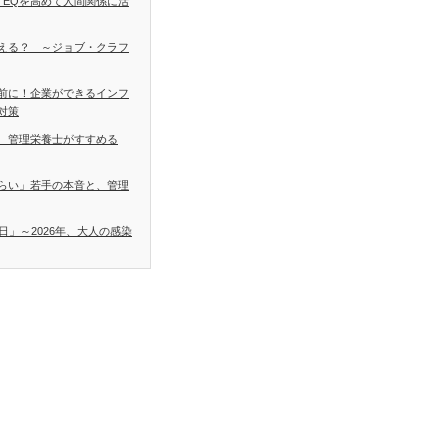
 EQを高めて人間関係に活
える？ ～ジョブ・クラフ
前に！企業ができるインフ
対策
 管理栄養士がすすめる
らい」若手の本音と、管理
日」～2026年、大人の感染