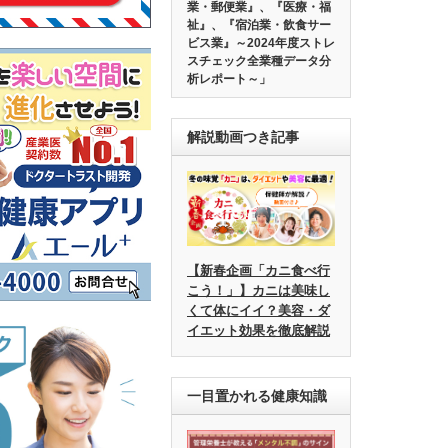
業・郵便業』、『医療・福
祉』、『宿泊業・飲食サー
ビス業』～2024年度ストレ
スチェック全業種データ分
析レポート～」
解説動画つき記事
【新春企画「カニ食べ行
こう！」】カニは美味し
くて体にイイ？美容・ダ
イエット効果を徹底解説
一目置かれる健康知識