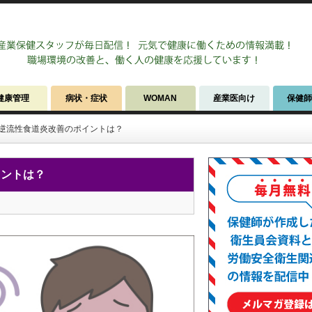
健康管理
病状・症状
WOMAN
産業医向け
保健
逆流性食道炎改善のポイントは？
イントは？