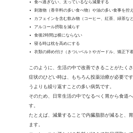
食べ過ぎない、太っているなら減量する
刺激物（香辛料の多い食べ物）や油の多い食事を控
カフェインを含む飲み物（コーヒー、紅茶、緑茶な
アルコール摂取を減らす
食後2時間は横にならない
寝る時は枕を高めにする
衣類の締め付け（きついベルトやガードル、矯正下
このように、生活の中で改善できることがたく
症状のひどい時は、もちろん投薬治療が必要で
うよりも繰り返すことの多い病気です。
そのため、日常生活の中でなるべく胃から食道
す。
たとえば、減量することで内臓脂肪が減ると、
ます。