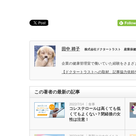
田中 祥子
株式会社ドクタートラスト 産業保健
企業の健康管理室で働いていた経験をさまざ
【ドクタートラストへの取材、記事協力依頼
この著者の最新の記事
2022/7/14
食事
コレステロールは高くても低
くてもよくない？閉経後の女
性は注意！