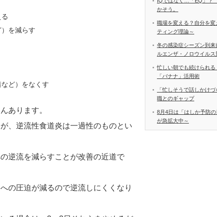
IQではなく…「EQ」？
かそう。
える
職場を変える？自分を変
ど）を減らす
ティング理論～
冬の感染症シーズン到来
ルエンザ・ノロウイルス
忙しい朝でも続けられる
「バナナ」活用術
着など）をなくす
「忙しそうで話しかけづ
職とのギャップ
さんあります。
8月4日は「はしか予防の
が急拡大中～
すが、逆流性食道炎は一過性のものとい
への逆流を減らすことが改善の近道で
胃への圧迫が減るので逆流しにくくなり