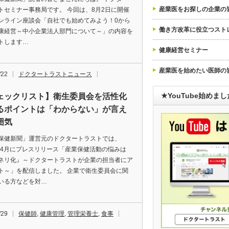
産業医をお探しの企業の
トセミナー事務局です。 今回は、8月2日に開催
ンライン座談会「自社でも始めてみよう！0から
働き方改革に役立つスト
康経営～中小企業法人部門について～」の内容を
トします…
健康経営セミナー
産業医を始めたい医師の
/22
ドクタートラストニュース
★YouTube始めま
ェックリスト】衛生委員会を活性化
るポイントは「わからない」が言え
囲気
保健新聞」運営元のドクタートラストでは、
3年4月にプレスリリース「産業保健活動の悩みは
ネリ化』～ドクタートラストが企業の担当者にア
ト～」を配信しました。 企業で衛生委員会に関
いる方などを対…
/29
保健師
,
健康管理
,
管理栄養士
,
食事