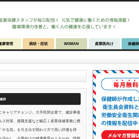
健康管理
病状・症状
WOMAN
産業医向け
保健
健師
にキャリアチェンジ。大手民間企業で、健診事後
ルス対策、復職支援など幅広く産業保健業務に携
「やる気」を引き出す関わり方で高い評価を得
を活かし、企業向けの健康教育セミナーや、情報