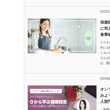
2023/1
保健
に気
食事
ドクタ
外にも
く人に
そんな
は、普
2023/8
オン
みよ
人部
「産業