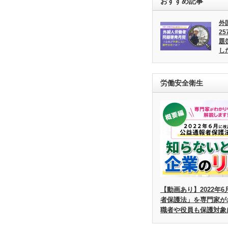
おすすめ記事
外
2
題
し
労働安全衛生
【動画あり】2022年
者保護法」を専門家が
職者や役員も保護対象