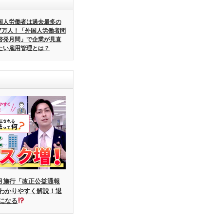
国人労働者は過去最多の
57万人！「外国人労働者問
啓発月間」で企業が見直
たい雇用管理とは？
6月施行「改正公益通報
わかりやすく解説！退
になる