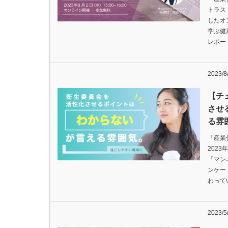
トラス
したオ
学ぶ健
レポー
2023/8
【チ
させ
る雰
「産業
202
『マン
ンケー
わって
2023/5