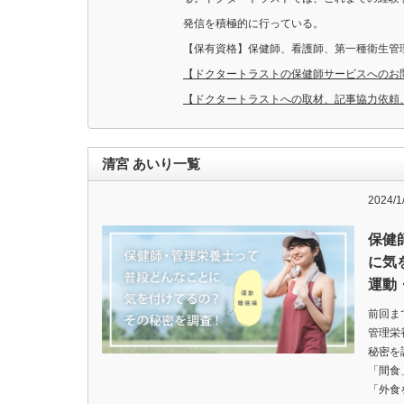
発信を積極的に行っている。
【保有資格】保健師、看護師、第一種衛生管
【ドクタートラストの保健師サービスへのお
【ドクタートラストへの取材、記事協力依頼
清宮 あいり一覧
2024/1
保健
に気
運動
前回ま
管理栄
秘密を
「間食
「外食