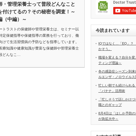
師・管理栄養士って普段どんなこと
を付けてるの？その秘密を調査！～
編（中編）～
ートラストの保健師や管理栄養士は、セミナー以
今読まれています
特定保健指導や保健指導の業務を行っており、働
向けて生活習慣病の予防などを指導しています。
IQではなく…「EQ」？
医療知識や健康知識が豊富な保健師や管理栄養士
かそう。
段どんなこ…
職場を変える？自分を変
ティング理論～
冬の感染症シーズン到来
ルエンザ・ノロウイルス
忙しい朝でも続けられる
「バナナ」活用術
「忙しそうで話しかけづ
職とのギャップ
8月4日は「はしか予防の
が急拡大中～