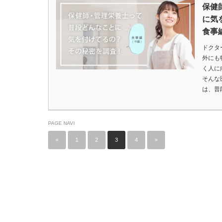
保健
に気
食事
ドクタ
外にも
く人に
そんな
は、普
PAGE NAVI
«
1
2
3
4
»