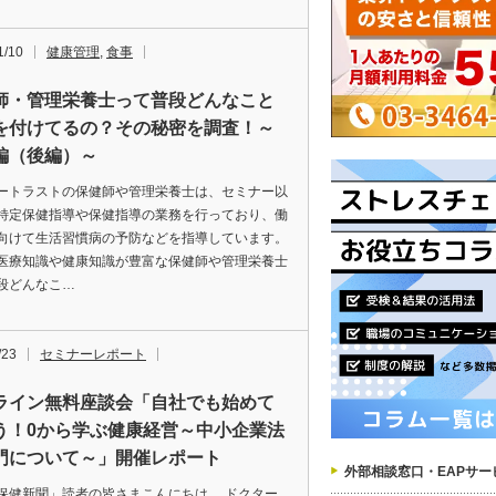
1/10
健康管理
,
食事
師・管理栄養士って普段どんなこと
を付けてるの？その秘密を調査！～
編（後編）～
ートラストの保健師や管理栄養士は、セミナー以
特定保健指導や保健指導の業務を行っており、働
向けて生活習慣病の予防などを指導しています。
医療知識や健康知識が豊富な保健師や管理栄養士
段どんなこ…
/23
セミナーレポート
ライン無料座談会「自社でも始めて
う！0から学ぶ健康経営～中小企業法
門について～」開催レポート
外部相談窓口・EAPサー
保健新聞」読者の皆さまこんにちは。 ドクター