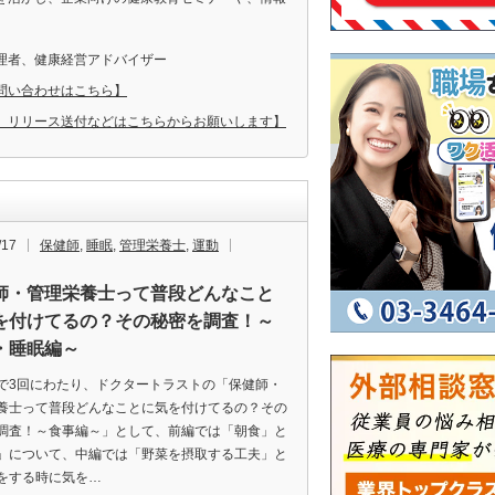
理者、健康経営アドバイザー
問い合わせはこちら】
、リリース送付などはこちらからお願いします】
/17
保健師
,
睡眠
,
管理栄養士
,
運動
師・管理栄養士って普段どんなこと
を付けてるの？その秘密を調査！～
・睡眠編～
で3回にわたり、ドクタートラストの「保健師・
養士って普段どんなことに気を付けてるの？その
調査！～食事編～」として、前編では「朝食」と
」について、中編では「野菜を摂取する工夫」と
をする時に気を…