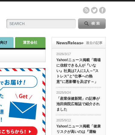
師向け
運営会社
NewsRelease
過去の記事
2026/3/17
Yahoo!ニュース掲載「職場
に信頼できる人が『いな
い』社員は7人に1人～”ス
トレス”と”仕事への熱
意”に悪影響を及ぼす～」
2025/9/24
「産業保健新聞」の記事が
池田病院広報誌で紹介され
ました
2025/9/12
Yahoo!ニュース掲載「健康
リスクが高いのは『運輸