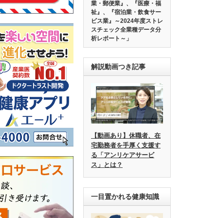
業・郵便業』、『医療・福
祉』、『宿泊業・飲食サー
ビス業』～2024年度ストレ
スチェック全業種データ分
析レポート～」
解説動画つき記事
【動画あり】休職者、在
宅勤務者を手厚く支援す
る「アンリケアサービ
ス」とは？
一目置かれる健康知識