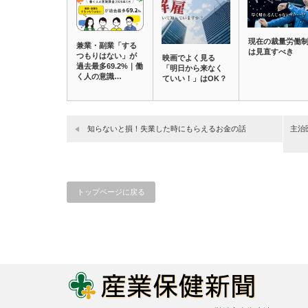
現在の裁量労働
兼業・副業「する
は見直すべき
つもりはない」が
映画でよく見る
過去最多69.2%｜働
「明日から来なく
く人の意識…
ていい！」はOK？
知らないと損！失業した時にもらえるお金の話
主治
トップページに戻る