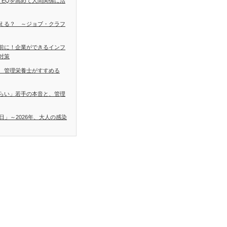
 EQを高めて人間関係に活
える？ ～ジョブ・クラフ
前に！企業ができるインフ
対策
 管理栄養士がすすめる
らい」若手の本音と、管理
日」～2026年、大人の感染