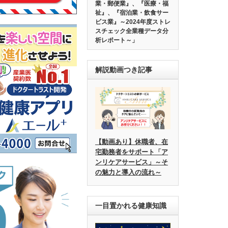
業・郵便業』、『医療・福
祉』、『宿泊業・飲食サー
ビス業』～2024年度ストレ
スチェック全業種データ分
析レポート～」
解説動画つき記事
【動画あり】休職者、在
宅勤務者をサポート「ア
ンリケアサービス」～そ
の魅力と導入の流れ～
一目置かれる健康知識