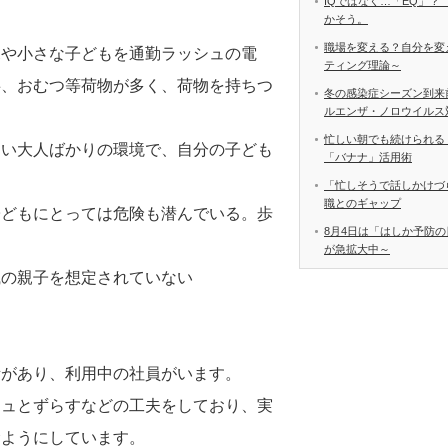
IQではなく…「EQ」？
かそう。
職場を変える？自分を変
児や小さな子どもを通勤ラッシュの電
ティング理論～
事、おむつ等荷物が多く、荷物を持ちつ
冬の感染症シーズン到来
ルエンザ・ノロウイルス
忙しい朝でも続けられる
ない大人ばかりの環境で、自分の子ども
「バナナ」活用術
「忙しそうで話しかけづ
職とのギャップ
子どもにとっては危険も潜んでいる。歩
8月4日は「はしか予防の
が急拡大中～
職の親子を想定されていない
所があり、利用中の社員がいます。
シュとずらすなどの工夫をしており、実
むようにしています。