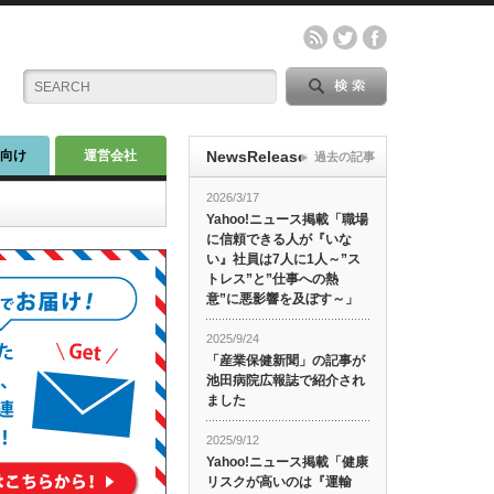
師向け
運営会社
NewsRelease
過去の記事
2026/3/17
Yahoo!ニュース掲載「職場
に信頼できる人が『いな
い』社員は7人に1人～”ス
トレス”と”仕事への熱
意”に悪影響を及ぼす～」
2025/9/24
「産業保健新聞」の記事が
池田病院広報誌で紹介され
ました
2025/9/12
Yahoo!ニュース掲載「健康
リスクが高いのは『運輸