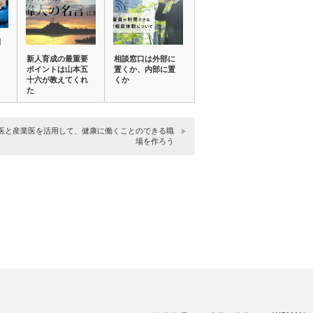
制
新人育成の最重要
相談窓口は外部に
ポイントは山本五
置くか、内部に置
十六が教えてくれ
くか
た
医と産業医を活用して、健康に働くことのできる職
場を作ろう