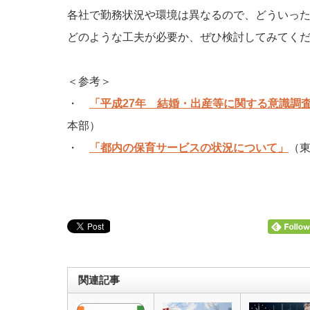
各社で勤務状況や環境は異なるので、どういっ
どのような工夫が必要か、ぜひ検討してみてく
＜参考＞
・
「平成27年 結婚・出産等に関する意識調
本部）
・
「都内の保育サービスの状況について」
（
関連記事