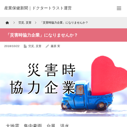
産業保健新聞｜ドクタートラスト運営
Home
労災
,
災害
「災害時協力企業」になりませんか？
「災害時協力企業」になりませんか？
2018/10/22
労災
,
災害
藤原 実
大地震、集中豪雨、台風、洪水…。