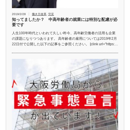
2019/2/28
働き方改革
,
労災
知ってましたか？ 中高年齢者の就業には特別な配慮が必
要です
人生100年時代といわれて久しい昨今、高年齢労働者の活用も企業
の課題になりつつあります。 高年齢者の雇用については2019年2月
22日付で公開した以下の記事をご参照ください。 [clink url="https:…