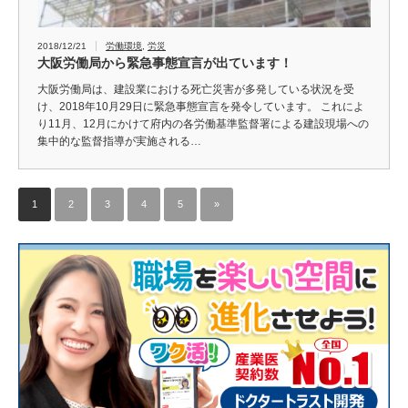
2018/12/21
労働環境
,
労災
大阪労働局から緊急事態宣言が出ています！
大阪労働局は、建設業における死亡災害が多発している状況を受
け、2018年10月29日に緊急事態宣言を発令しています。 これによ
り11月、12月にかけて府内の各労働基準監督署による建設現場への
集中的な監督指導が実施される…
1
2
3
4
5
»