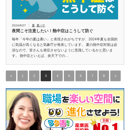
2024/6/27
夏
,
夏バテ
夜間こそ注意したい！熱中症はこうして防ぐ
毎年「今年の夏は暑い」と表現されがちですが、2024年夏も全国的
に気温が高くなると気象庁が発表しています。 夏の熱中症対策は必
須なので、皆さんも発症させないように意識しているかと思いま
す。 熱中症といえば、炎天下での…
«
1
2
3
4
5
6
7
8
»