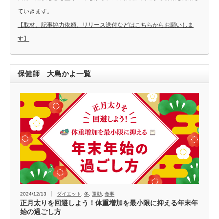
ていきます。
【取材、記事協力依頼、リリース送付などはこちらからお願いしま
す】
保健師 大島かよ一覧
2024/12/13
ダイエット
,
冬
,
運動
,
食事
正月太りを回避しよう！体重増加を最小限に抑える年末年
始の過ごし方