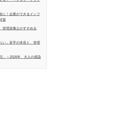
前に！企業ができるインフ
対策
 管理栄養士がすすめる
らい」若手の本音と、管理
日」～2026年、大人の感染