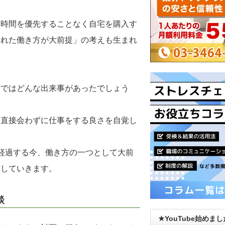
勤時間を優先することなく自宅を購入す
入れた働き方が大前提」の考えも生まれ
場ではどんな出来事があったでしょう
、直接会わずに仕事をする良さを自覚し
経過する今、働き方の一つとして大前
有していきます。
談
★YouTube始めま