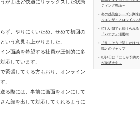
ほうがよほど快適にリラックスした状態
ティング理論～
冬の感染症シーズン到来
ルエンザ・ノロウイルス
忙しい朝でも続けられる
からず、やりにくいため、せめて初回の
「バナナ」活用術
、という意見も上がりました。
「忙しそうで話しかけづ
職とのギャップ
ライン面談を希望する社員が圧倒的に多
8月4日は「はしか予防の
で対応しています。
が急拡大中～
けで緊張してくる方もおり、オンライン
ます。
を送る際には、事前に画面をオンにして
皆さん顔を出して対応してくれるように