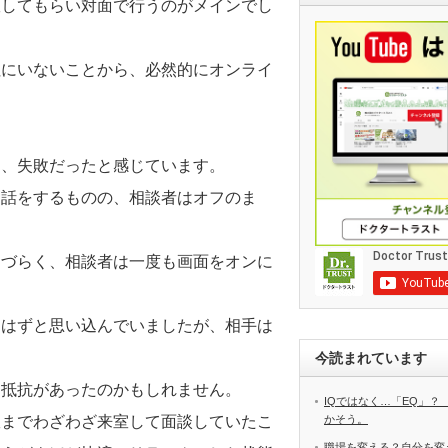
室してもらい対面で行うのがメインでし
社にいないことから、必然的にオンライ
と、失敗だったと感じています。
て話をするものの、相談者はオフのま
しづらく、相談者は一度も画面をオンに
るはずと思い込んでいましたが、相手は
今読まれています
え抵抗があったのかもしれません。
IQではなく…「EQ」？
室までわざわざ来室して面談していたこ
かそう。
職場を変える？自分を変