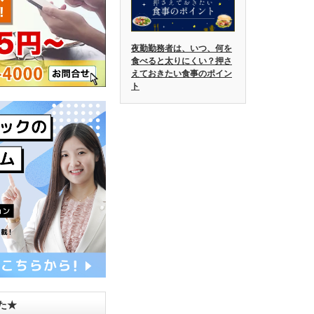
夜勤勤務者は、いつ、何を
食べると太りにくい？押さ
えておきたい食事のポイン
ト
した★