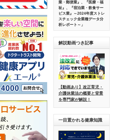
業・郵便業』、『医療・福
祉』、『宿泊業・飲食サー
ビス業』～2024年度ストレ
スチェック全業種データ分
析レポート～」
解説動画つき記事
【動画あり】改正育児・
介護休業法の概要と背景
を専門家が解説！
一目置かれる健康知識