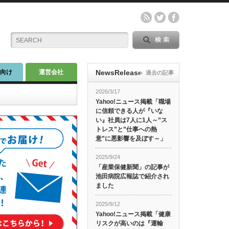
師向け
運営会社
NewsRelease
過去の記事
2026/3/17
Yahoo!ニュース掲載「職場
に信頼できる人が『いな
い』社員は7人に1人～”ス
トレス”と”仕事への熱
意”に悪影響を及ぼす～」
2025/9/24
「産業保健新聞」の記事が
池田病院広報誌で紹介され
ました
2025/9/12
Yahoo!ニュース掲載「健康
リスクが高いのは『運輸