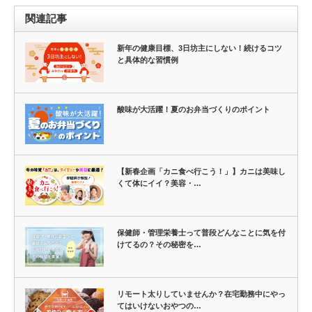
関連記事
新年の健康目標、3日坊主にしない！続けるコツ
と具体的な習慣例
酸味が大活躍！夏のお弁当づくりのポイント
【新春企画「カニ食べ行こう！」】カニは美味し
くて体にイイ？美容・…
保健師・管理栄養士って普段どんなことに気を付
けてるの？その秘密を…
リモート太りしていませんか？在宅勤務中にやっ
てはいけないおやつの…