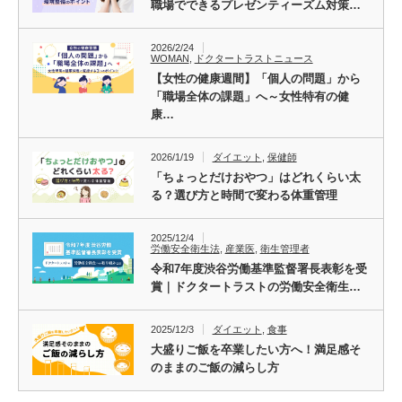
職場でできるプレゼンティーズム対策…
2026/2/24
WOMAN
,
ドクタートラストニュース
【女性の健康週間】「個人の問題」から
「職場全体の課題」へ～女性特有の健
康…
2026/1/19
ダイエット
,
保健師
「ちょっとだけおやつ」はどれくらい太
る？選び方と時間で変わる体重管理
2025/12/4
労働安全衛生法
,
産業医
,
衛生管理者
令和7年度渋谷労働基準監督署長表彰を受
賞｜ドクタートラストの労働安全衛生…
2025/12/3
ダイエット
,
食事
大盛りご飯を卒業したい方へ！満足感そ
のままのご飯の減らし方