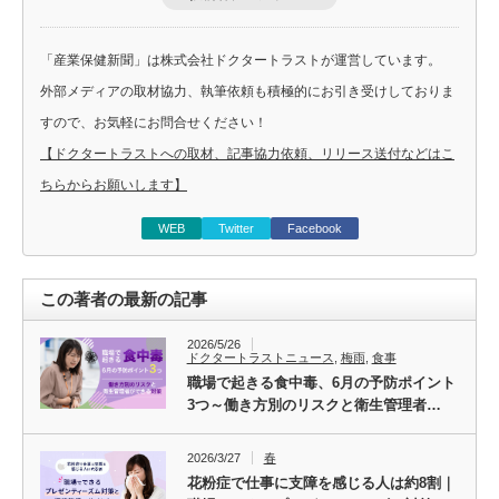
「産業保健新聞」は株式会社ドクタートラストが運営しています。
外部メディアの取材協力、執筆依頼も積極的にお引き受けしておりま
すので、お気軽にお問合せください！
【ドクタートラストへの取材、記事協力依頼、リリース送付などはこ
ちらからお願いします】
WEB
Twitter
Facebook
この著者の最新の記事
2026/5/26
ドクタートラストニュース
,
梅雨
,
食事
職場で起きる食中毒、6月の予防ポイント
3つ～働き方別のリスクと衛生管理者…
2026/3/27
春
花粉症で仕事に支障を感じる人は約8割｜