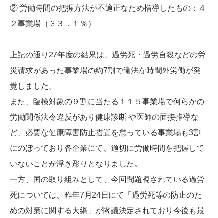
② 労働時間の把握方法が不適正なため指導したもの：４
２事業場（３３．１％）
上記の通り27年度の結果は、過労死・過労自殺などの労
災請求があった事業場の約7割で違法な時間外労働が発
覚しました。
また、臨検対象の９割に当たる１１５事業場で何らかの
労働関係法令違反があり健康診断 や医師の面接指導な
ど、必要な健康障害防止措置を怠っている事業場も3割
にのぼっており各企業にて、適切に労働時間を把握して
いないことが浮き彫りとなりました。
一方、国の取り組みとして、今回問題視されている過労
死については、昨年7月24日にて「過労死等の防止のた
めの対策に関する大綱」が閣議決定されており今後も最