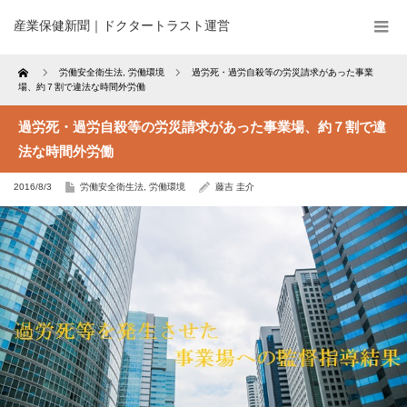
産業保健新聞｜ドクタートラスト運営
Home
労働安全衛生法
,
労働環境
過労死・過労自殺等の労災請求があった事業
場、約７割で違法な時間外労働
過労死・過労自殺等の労災請求があった事業場、約７割で違
法な時間外労働
2016/8/3
労働安全衛生法
,
労働環境
藤吉 圭介