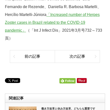
Fernando de Rezende、Daniella R. Barbosa Martelli、
Hercílio Martelli-Júniora
「Increased number of Herpes
Zoster cases in Brazil related to the COVID-19
pandemic」
（「Int J Infect Dis」2021年3月号732～733
頁）
前の記事
次の記事
関連記事
働き方改革と休み方改革、どちらも重要です