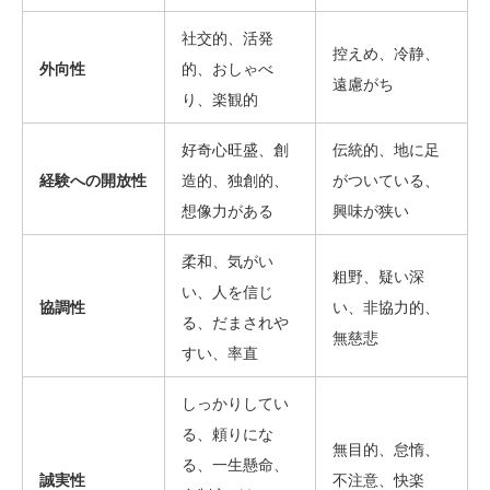
社交的、活発
控えめ、冷静、
外向性
的、おしゃべ
遠慮がち
り、楽観的
好奇心旺盛、創
伝統的、地に足
経験への開放性
造的、独創的、
がついている、
想像力がある
興味が狭い
柔和、気がい
粗野、疑い深
い、人を信じ
協調性
い、非協力的、
る、だまされや
無慈悲
すい、率直
しっかりしてい
る、頼りにな
無目的、怠惰、
る、一生懸命、
誠実性
不注意、快楽