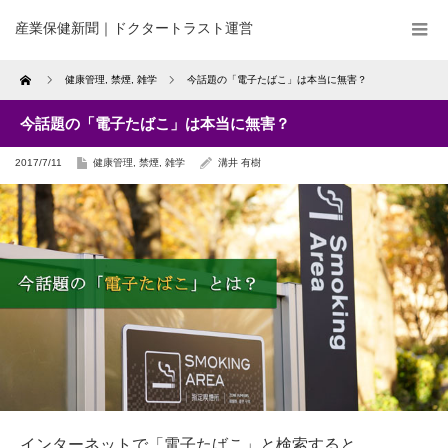
産業保健新聞｜ドクタートラスト運営
Home
健康管理
,
禁煙
,
雑学
今話題の「電子たばこ」は本当に無害？
今話題の「電子たばこ」は本当に無害？
2017/7/11
健康管理
,
禁煙
,
雑学
溝井 有樹
インターネットで「電子たばこ」と検索すると、