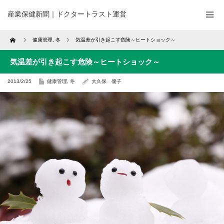
産業保健新聞｜ドクタートラスト運営
Home
健康管理
,
冬
気温差が引き起こす危険～ヒートショック～
気温差が引き起こす危険～ヒートショック～
2013/2/25
健康管理
,
冬
大久保 優子