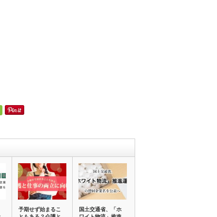
予期せず始まるこ
国土交通省、「ホ
者
ともある？介護と
ワイト物流」推進