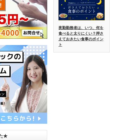
夜勤勤務者は、いつ、何を
食べると太りにくい？押さ
えておきたい食事のポイン
ト
した★