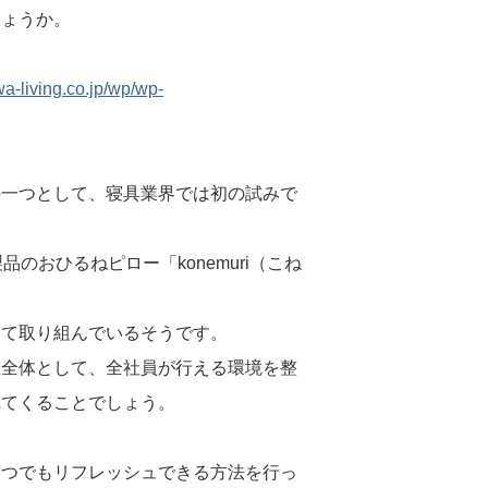
しょうか。
a-living.co.jp/wp/wp-
の一つとして、寝具業界では初の試みで
のおひるねピロー「konemuri（こね
して取り組んでいるそうです。
社全体として、全社員が行える環境を整
れてくることでしょう。
一つでもリフレッシュできる方法を行っ