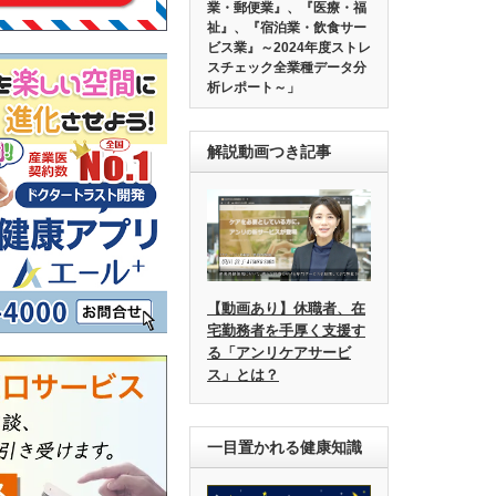
業・郵便業』、『医療・福
祉』、『宿泊業・飲食サー
ビス業』～2024年度ストレ
スチェック全業種データ分
析レポート～」
解説動画つき記事
【動画あり】休職者、在
宅勤務者を手厚く支援す
る「アンリケアサービ
ス」とは？
一目置かれる健康知識