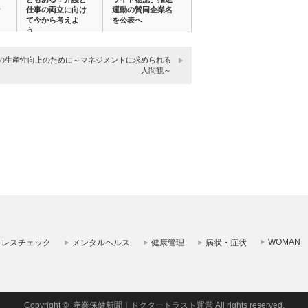
な
仕事の両立に向け
運動の賛同企業名
て今から考えよ
を公表へ
う…
の生産性向上のために～マネジメントに求められる
人間観～
WOMAN
トレスチェック
メンタルヘルス
健康管理
病状・症状
Copyright ©
産業保健新聞｜ドクタートラスト運営
All rights reserved.