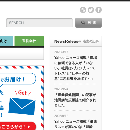
師向け
運営会社
NewsRelease
過去の記事
2026/3/17
Yahoo!ニュース掲載「職場
に信頼できる人が『いな
い』社員は7人に1人～”ス
トレス”と”仕事への熱
意”に悪影響を及ぼす～」
2025/9/24
「産業保健新聞」の記事が
池田病院広報誌で紹介され
ました
2025/9/12
Yahoo!ニュース掲載「健康
リスクが高いのは『運輸