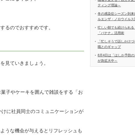
ティング理論～
冬の感染症シーズン到来
ルエンザ・ノロウイルス
リするのでおすすめです。
忙しい朝でも続けられる
「バナナ」活用術
「忙しそうで話しかけづ
職とのギャップ
8月4日は「はしか予防の
が急拡大中～
みを見ていきましょう。
お菓子やケーキを囲んで雑談をする「お
っかけに社員同士のコミュニケーションが
のような機会が与えるとリフレッシュも