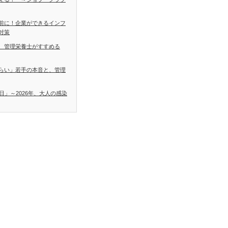
前に！企業ができるインフ
対策
 管理栄養士がすすめる
らい」若手の本音と、管理
日」～2026年、大人の感染