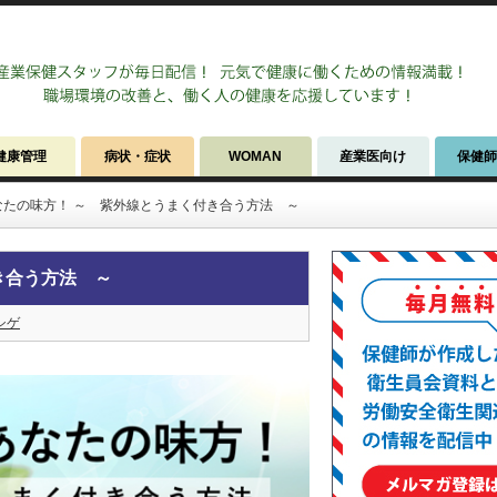
健康管理
病状・症状
WOMAN
産業医向け
保健
なたの味方！ ～ 紫外線とうまく付き合う方法 ～
き合う方法 ～
シゲ