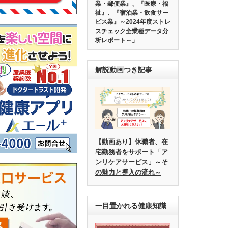
業・郵便業』、『医療・福
祉』、『宿泊業・飲食サー
ビス業』～2024年度ストレ
スチェック全業種データ分
析レポート～」
解説動画つき記事
【動画あり】休職者、在
宅勤務者をサポート「ア
ンリケアサービス」～そ
の魅力と導入の流れ～
一目置かれる健康知識