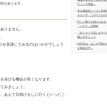
性があります。
ティング理論～
冬の感染症シーズン到来
ルエンザ・ノロウイルス
忙しい朝でも続けられる
「バナナ」活用術
はありません。
「忙しそうで話しかけづ
す。
職とのギャップ
つを意識してみるのはいかがでしょう
8月4日は「はしか予防の
が急拡大中～
光を浴びる機会が長くなります。
してみましょう。
が、あえて日焼けをしに行くといったこ