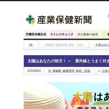
労働安全衛生法
ストレスチェック
メンタルヘルス
保健師
,
健康管理
,
病状・症状
太陽はあ
太陽はあなたの味方！ ～ 紫外線とうまく付
2018/8/22
保健師
,
健康管理
,
病状・症状
上地