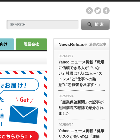
師向け
運営会社
NewsRelease
過去の記事
2026/3/17
Yahoo!ニュース掲載「職場
に信頼できる人が『いな
い』社員は7人に1人～”ス
トレス”と”仕事への熱
意”に悪影響を及ぼす～」
2025/9/24
「産業保健新聞」の記事が
池田病院広報誌で紹介され
ました
2025/9/12
Yahoo!ニュース掲載「健康
リスクが高いのは『運輸