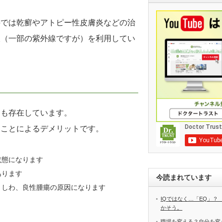
科では乾癬やアトピー性皮膚炎などの治
線（一部の紫外線ですが）を利用してい
トも存在しています。
ることによるデメリットです。
状態になります
あります
今読まれています
しわ、良性腫瘍の原因になります
IQではなく…「EQ」？
かそう。
職場を変える？自分を変