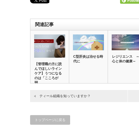
関連記事
C型肝炎は治せる時
レジリエンス 
代に
心と体の健康～
【管理職の方に読
んでほしいライン
ケア】うつになる
のは「こころが
弱…
ティール組織を知っていますか？
トップページに戻る