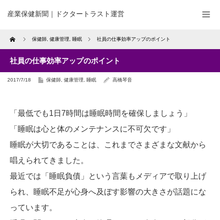
産業保健新聞｜ドクタートラスト運営
Home
保健師
,
健康管理
,
睡眠
社員の仕事効率アップのポイント
社員の仕事効率アップのポイント
2017/7/18
保健師
,
健康管理
,
睡眠
高橋琴音
「最低でも1日7時間は睡眠時間を確保しましょう」
「睡眠は心と体のメンテナンスに不可欠です」
睡眠が大切であることは、これまでさまざまな文献から
唱えられてきました。
最近では「睡眠負債」という言葉もメディアで取り上げ
られ、睡眠不足が心身へ及ぼす影響の大きさが話題にな
っています。