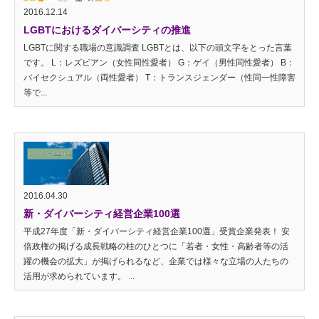
2016.12.14
LGBTにおけるダイバーシティの推進
LGBTに関する職場の意識調査 LGBTとは、以下の頭文字をとった言葉
です。 L：レズビアン（女性同性愛者） G：ゲイ（男性同性愛者） B：
バイセクシュアル（両性愛者） T：トランスジェンダー（性同一性障害
等で...
2016.04.30
新・ダイバーシティ経営企業100選
平成27年度「新・ダイバーシティ経営企業100選」受賞企業発表！ 安
倍政権の掲げる成長戦略の柱のひとつに「若者・女性・高齢者等の活
躍の機会の拡大」が掲げられるなど、企業では様々な立場の人たちの
活用が求められています。 ...