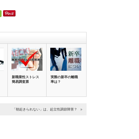
ら
新職業性ストレス
実際の新卒の離職
リ
簡易調査票
率は？
「朝起きられない」は、起立性調節障害？