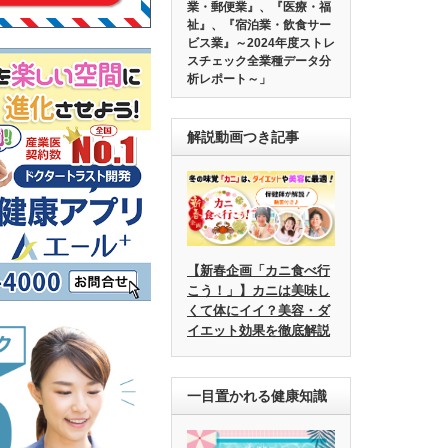
業・郵便業』、『医療・福
祉』、『宿泊業・飲食サー
ビス業』～2024年度ストレ
スチェック全業種データ分
析レポート～」
解説動画つき記事
【新春企画「カニ食べ行
こう！」】カニは美味し
くて体にイイ？美容・ダ
イエット効果を徹底解説
一目置かれる健康知識