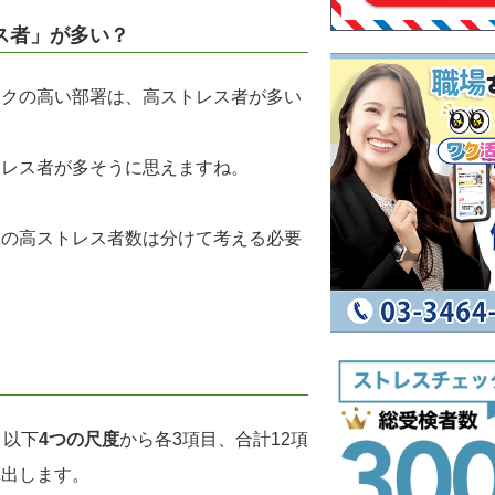
ス者」が多い？
スクの高い部署は、高ストレス者が多い
トレス者が多そうに思えますね。
内の高ストレス者数は分けて考える必要
、以下
4つの尺度
から各3項目、合計12項
算出します。