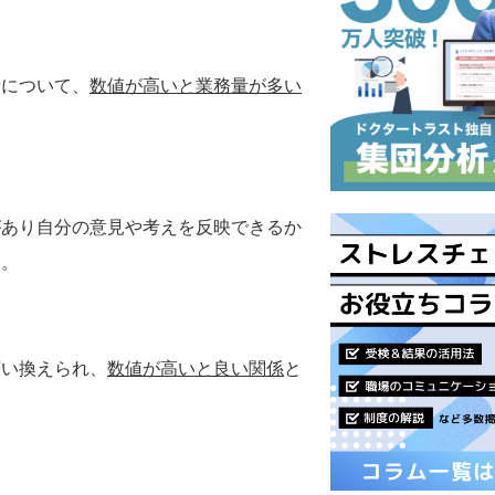
量について、
数値が高いと業務量が多い
があり自分の意見や考えを反映できるか
る。
言い換えられ、
数値が高いと良い関係
と