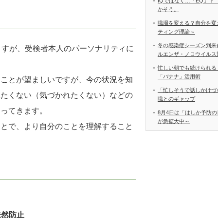
IQではなく…「EQ」？
かそう。
職場を変える？自分を変
ティング理論～
冬の感染症シーズン到来
ますが、受検者本人のパーソナリティに
ルエンザ・ノロウイルス
忙しい朝でも続けられる
「バナナ」活用術
ることが望ましいですが、今の状況を知
「忙しそうで話しかけづ
れたくない（気づかれたくない）などの
職とのギャップ
なってきます。
8月4日は「はしか予防の
が急拡大中～
ことで、より自分のことを理解すること
未然防止