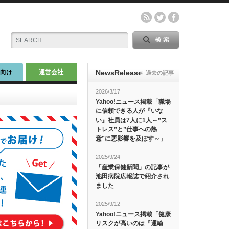
師向け
運営会社
NewsRelease
過去の記事
2026/3/17
Yahoo!ニュース掲載「職場
に信頼できる人が『いな
い』社員は7人に1人～”ス
トレス”と”仕事への熱
意”に悪影響を及ぼす～」
2025/9/24
「産業保健新聞」の記事が
池田病院広報誌で紹介され
ました
2025/9/12
Yahoo!ニュース掲載「健康
リスクが高いのは『運輸