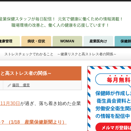
健康管理
病状・症状
WOMAN
産業医向け
保健
ストレスチェックでわかること ～健康リスクと高ストレス者の関係～
クと高ストレス者の関係～
藤田 優里
1月30日
が過ぎ、落ち着き始めた企業
 （1/18 産業保健新聞より）