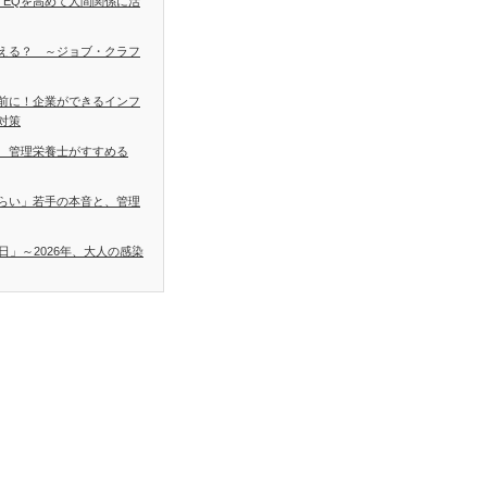
 EQを高めて人間関係に活
える？ ～ジョブ・クラフ
前に！企業ができるインフ
対策
 管理栄養士がすすめる
らい」若手の本音と、管理
日」～2026年、大人の感染