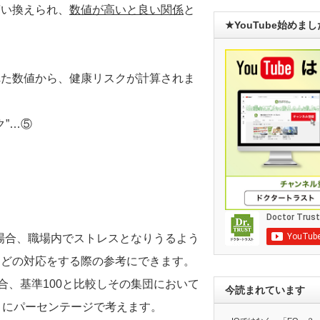
言い換えられ、
数値が高いと良い関係
と
★YouTube始めま
れた数値から、健康リスクが計算されま
ク”…⑤
る場合、職場内でストレスとなりうるよう
などの対応をする際の参考にできます。
合、基準100と比較しその集団において
今読まれています
うにパーセンテージで考えます。