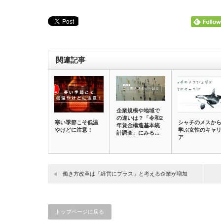
関連記事
企業規模や地域で
の違いは？「令和2
寒い季節こそ低温
シャチのメスか
年賃金構造基本統
やけどに注意！
学ぶ女性のキャ
計調査」にみる…
ア
働き方改革は「経営にプラス」と考える企業が増加
トップページに戻る