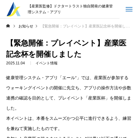
【産業医監修】ドクタートラスト独自開発の健康管
理システム・アプリ
お問合せ
お知らせ
【緊急開催：プレイベント】産業医記念杯を開催しました
【緊急開催：プレイベント】産業医
ログイン
記念杯を開催しました
お知らせ
2025.11.04
イベント情報
お役立ち情報
健康管理システム・アプリ「エール⁺」では、産業医が参加する
企画・開発メンバー紹介
ウォーキングイベントの開催に先立ち、アプリの操作方法や歩数
連携の確認を目的として、プレイベント「産業医杯」を開催しま
ご利用規約
個人情報保護方針
情報セキュリティ方針
した。
本イベントは、本番をスムーズかつ公平に進行できるよう、練習
を兼ねて実施したものです。