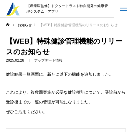
【産業医監修】ドクタートラスト独自開発の健康管
理システム・アプリ
お問合せ
お知らせ
【WEB】特殊健診管理機能のリリースのお知らせ
【WEB】特殊健診管理機能のリリー
ログイン
スのお知らせ
お知らせ
2025.02.28
アップデート情報
お役立ち情報
健診結果一覧画面に、新たに以下の機能を追加しました。
企画・開発メンバー紹介
これにより、複数回実施が必要な健診種別について、受診前から
ご利用規約
個人情報保護方針
情報セキュリティ方針
受診後までの一連の管理が可能になりました。
ぜひご活用ください。